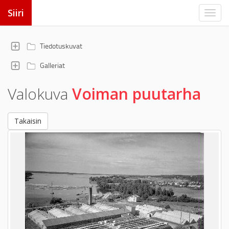
Siiri
Tiedotuskuvat
Galleriat
Valokuva
Voiman puutarha
Takaisin