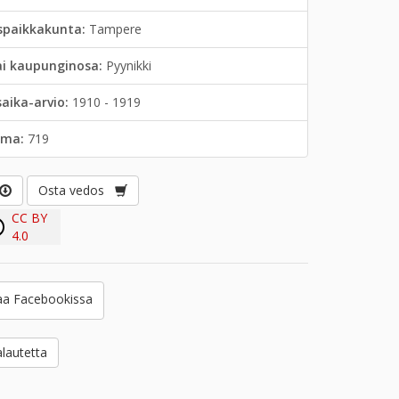
spaikkakunta:
Tampere
ai kaupunginosa:
Pyynikki
saika-arvio:
1910 - 1919
lma:
719
Osta vedos
CC BY
4.0
a Facebookissa
lautetta