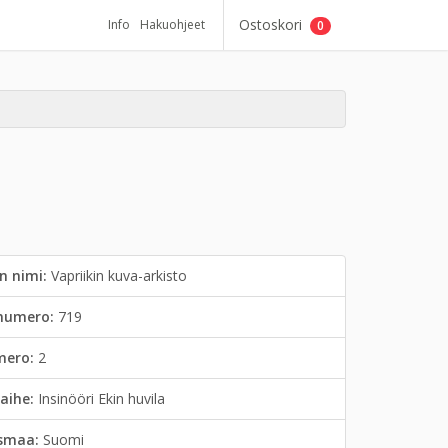
Ostoskori
Info
Hakuohjeet
0
n nimi:
Vapriikin kuva-arkisto
inumero:
719
mero:
2
aihe:
Insinööri Ekin huvila
smaa:
Suomi