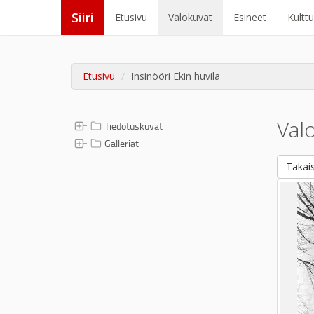
Siiri
Etusivu
Valokuvat
Esineet
Kultt
Etusivu
Insinööri Ekin huvila
Val
Tiedotuskuvat
Galleriat
Takais