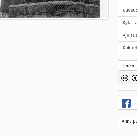
Kuvau
Kylä t
Ajoitu
Kokoe
Lataa
Ja
Anna pa