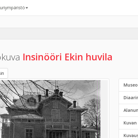
uuriympäristö
okuva
Insinööri Ekin huvila
in
Museo
Diaar
Alanu
Kuvan 
Kuvau