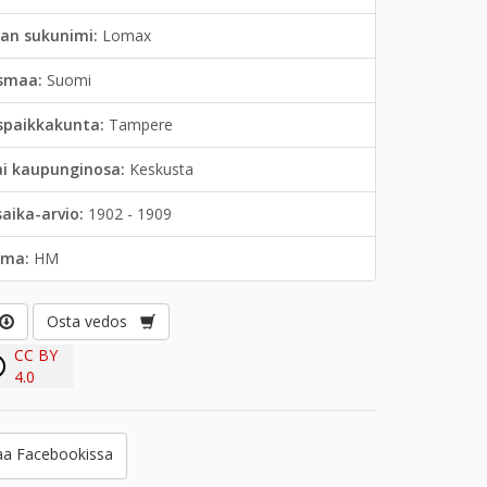
jan sukunimi:
Lomax
smaa:
Suomi
spaikkakunta:
Tampere
ai kaupunginosa:
Keskusta
saika-arvio:
1902 - 1909
lma:
HM
Osta vedos
CC BY
4.0
a Facebookissa