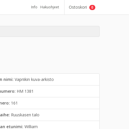
Ostoskori
Info
Hakuohjeet
0
n nimi:
Vapriikin kuva-arkisto
inumero:
HM 1381
mero:
161
aihe:
Ruuskasen talo
an etunimi:
William