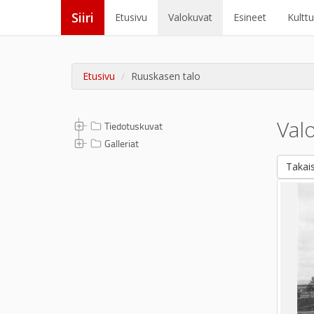
Siiri
Etusivu
Valokuvat
Esineet
Kultt
Etusivu
Ruuskasen talo
Val
Tiedotuskuvat
Galleriat
Takais