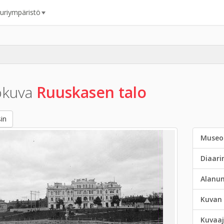
uuriympäristö
okuva
Ruuskasen talo
in
Museo
Diaar
Alanu
Kuvan 
Kuvaaj