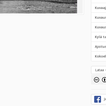
Kuvaa
Kuvau
Kuvau
Kylä t
Ajoitu
Kokoe
Lataa
Ja