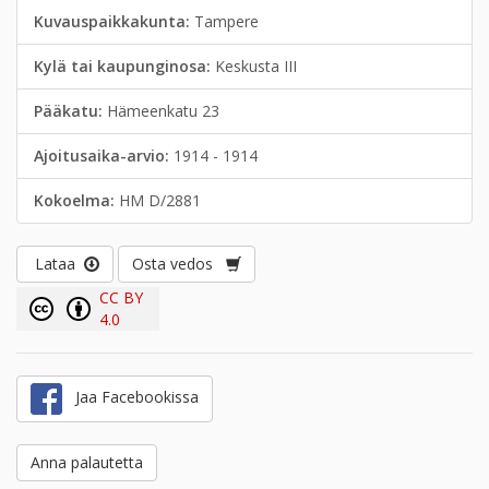
Kuvauspaikkakunta:
Tampere
Kylä tai kaupunginosa:
Keskusta III
Pääkatu:
Hämeenkatu 23
Ajoitusaika-arvio:
1914 - 1914
Kokoelma:
HM D/2881
Lataa
Osta vedos
CC BY
4.0
Jaa Facebookissa
Anna palautetta