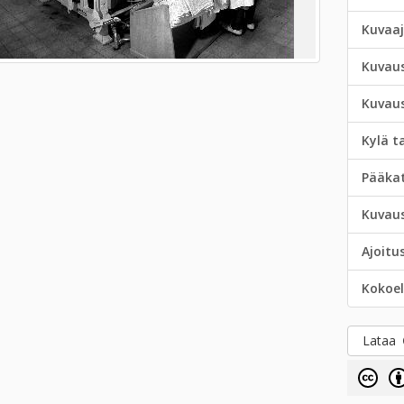
Kuvaa
Kuvau
Kuvau
Kylä t
Pääka
Kuvau
Ajoitu
Kokoe
Lataa