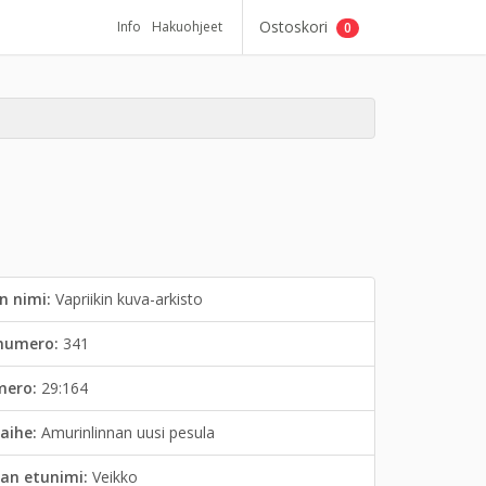
Ostoskori
Info
Hakuohjeet
0
n nimi:
Vapriikin kuva-arkisto
inumero:
341
mero:
29:164
aihe:
Amurinlinnan uusi pesula
an etunimi:
Veikko