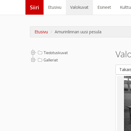
Siiri
Etusivu
Valokuvat
Esineet
Kultt
Etusivu
Amurinlinnan uusi pesula
Val
Tiedotuskuvat
Galleriat
Takais