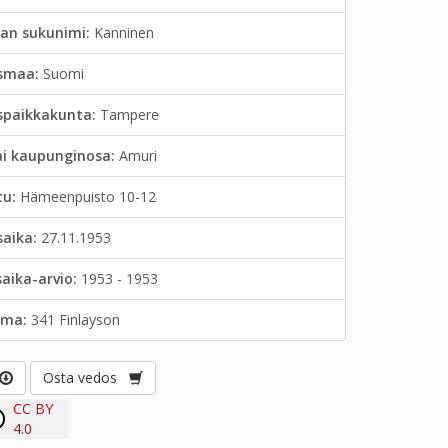
jan sukunimi:
Kanninen
smaa:
Suomi
spaikkakunta:
Tampere
ai kaupunginosa:
Amuri
tu:
Hämeenpuisto 10-12
saika:
27.11.1953
saika-arvio:
1953 - 1953
lma:
341 Finlayson
Osta vedos
CC BY
4.0