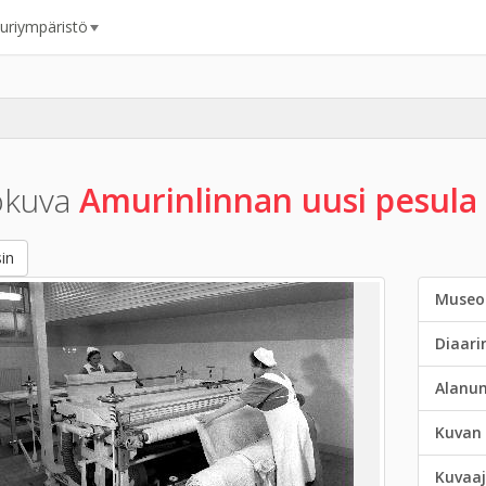
uuriympäristö
okuva
Amurinlinnan uusi pesula
in
Museo
Diaar
Alanu
Kuvan 
Kuvaaj