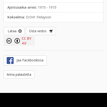
Ajoitusaika-arvio:
1973 - 1973
Kokoelma:
D/341 Finlayson
Lataa
Osta vedos
CC BY
4.0
Jaa Facebookissa
Anna palautetta