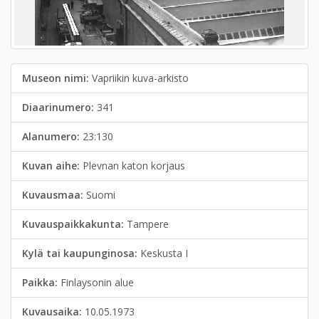
Museon nimi:
Vapriikin kuva-arkisto
Diaarinumero:
341
Alanumero:
23:130
Kuvan aihe:
Plevnan katon korjaus
Kuvausmaa:
Suomi
Kuvauspaikkakunta:
Tampere
Kylä tai kaupunginosa:
Keskusta I
Paikka:
Finlaysonin alue
Kuvausaika:
10.05.1973