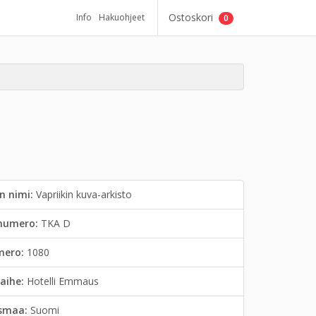
Ostoskori
Info
Hakuohjeet
0
n nimi:
Vapriikin kuva-arkisto
inumero:
TKA D
mero:
1080
aihe:
Hotelli Emmaus
smaa:
Suomi