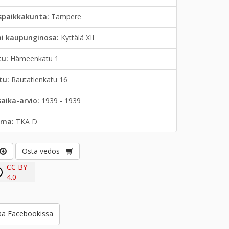
spaikkakunta:
Tampere
ai kaupunginosa:
Kyttälä XII
tu:
Hämeenkatu 1
tu:
Rautatienkatu 16
saika-arvio:
1939 - 1939
lma:
TKA D
Osta vedos
CC BY
4.0
a Facebookissa