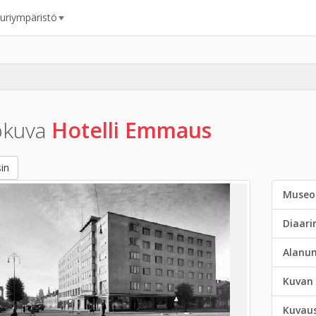
uuriympäristö
okuva
Hotelli Emmaus
in
Museo
Diaar
Alanu
Kuvan 
Kuvau