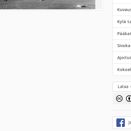
Kuvau
Kylä t
Pääka
Sivuka
Ajoitu
Kokoe
Lataa
Ja