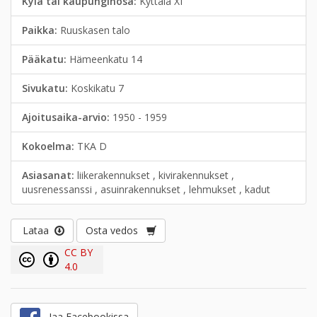
Kylä tai kaupunginosa:
Kyttälä XI
Paikka:
Ruuskasen talo
Pääkatu:
Hämeenkatu 14
Sivukatu:
Koskikatu 7
Ajoitusaika-arvio:
1950 - 1959
Kokoelma:
TKA D
Asiasanat:
liikerakennukset , kivirakennukset ,
uusrenessanssi , asuinrakennukset , lehmukset , kadut
Lataa
Osta vedos
CC BY
4.0
Jaa Facebookissa