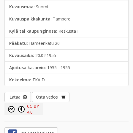
Kuvausmaa:
Suomi
Kuvauspaikkakunta:
Tampere
Kylä tai kaupunginosa:
Keskusta II
Pääkatu:
Hämeenkatu 20
Kuvausaika:
20.02.1955
Ajoitusaika-arvio:
1955 - 1955
Kokoelma:
TKA D
Lataa
Osta vedos
CC BY
4.0