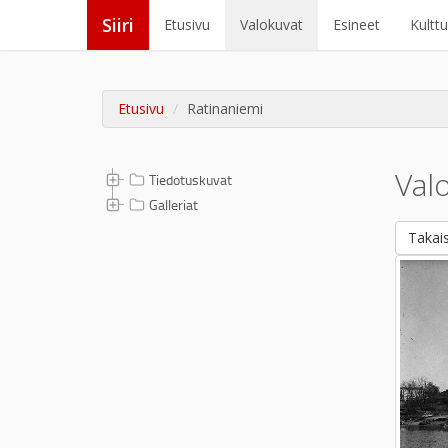
Siiri
Etusivu
Valokuvat
Esineet
Kultt
Etusivu
Ratinaniemi
Val
Tiedotuskuvat
Galleriat
Takais