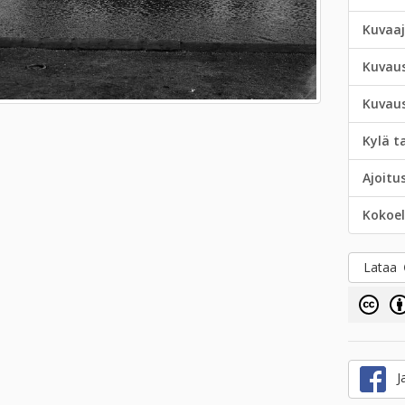
Kuvaa
Kuvau
Kuvau
Kylä t
Ajoitu
Kokoe
Lataa
Ja