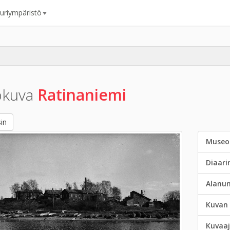
uuriympäristö
okuva
Ratinaniemi
in
Museo
Diaar
Alanu
Kuvan 
Kuvaaj