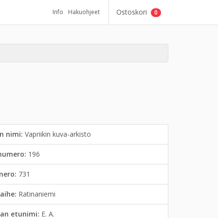
Ostoskori
Info
Hakuohjeet
0
n nimi:
Vapriikin kuva-arkisto
inumero:
196
mero:
731
aihe:
Ratinaniemi
an etunimi:
E. A.