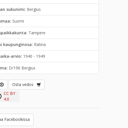
jan sukunimi:
Bergius
smaa:
Suomi
spaikkakunta:
Tampere
ai kaupunginosa:
Ratina
saika-arvio:
1940 - 1949
lma:
D/196 Bergius
Osta vedos
CC BY
4.0
a Facebookissa