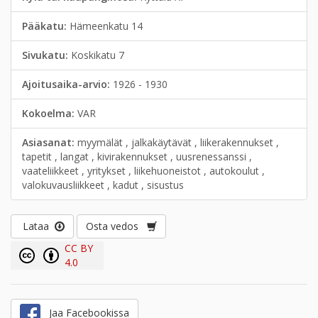
Pääkatu:
Hämeenkatu 14
Sivukatu:
Koskikatu 7
Ajoitusaika-arvio:
1926 - 1930
Kokoelma:
VAR
Asiasanat:
myymälät , jalkakäytävät , liikerakennukset ,
tapetit , langat , kivirakennukset , uusrenessanssi ,
vaateliikkeet , yritykset , liikehuoneistot , autokoulut ,
valokuvausliikkeet , kadut , sisustus
Lataa
Osta vedos
CC BY
4.0
Jaa Facebookissa