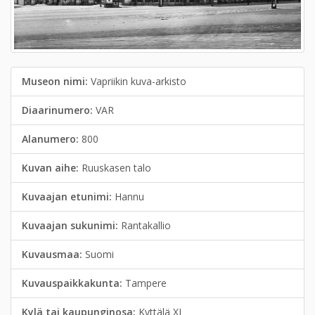
Museon nimi:
Vapriikin kuva-arkisto
Diaarinumero:
VAR
Alanumero:
800
Kuvan aihe:
Ruuskasen talo
Kuvaajan etunimi:
Hannu
Kuvaajan sukunimi:
Rantakallio
Kuvausmaa:
Suomi
Kuvauspaikkakunta:
Tampere
Kylä tai kaupunginosa:
Kyttälä XI