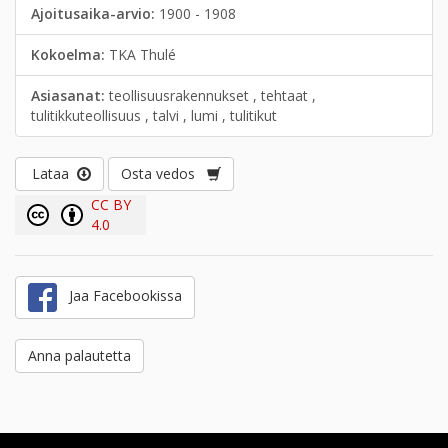
Ajoitusaika-arvio:
1900 - 1908
Kokoelma:
TKA Thulé
Asiasanat:
teollisuusrakennukset , tehtaat ,
tulitikkuteollisuus , talvi , lumi , tulitikut
Lataa
Osta vedos
CC BY
4.0
Jaa Facebookissa
Anna palautetta