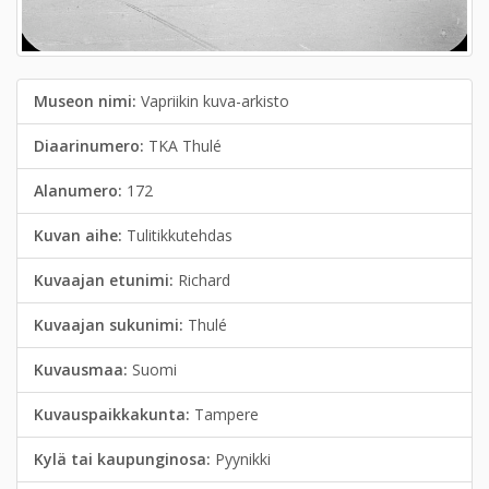
Museon nimi:
Vapriikin kuva-arkisto
Diaarinumero:
TKA Thulé
Alanumero:
172
Kuvan aihe:
Tulitikkutehdas
Kuvaajan etunimi:
Richard
Kuvaajan sukunimi:
Thulé
Kuvausmaa:
Suomi
Kuvauspaikkakunta:
Tampere
Kylä tai kaupunginosa:
Pyynikki