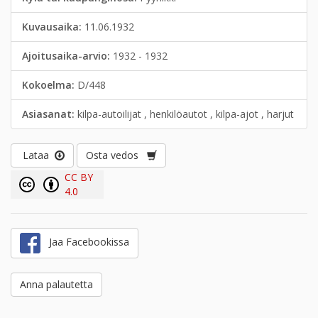
Kuvausaika:
11.06.1932
Ajoitusaika-arvio:
1932 - 1932
Kokoelma:
D/448
Asiasanat:
kilpa-autoilijat , henkilöautot , kilpa-ajot , harjut
Lataa
Osta vedos
CC BY
4.0
Jaa Facebookissa
Anna palautetta