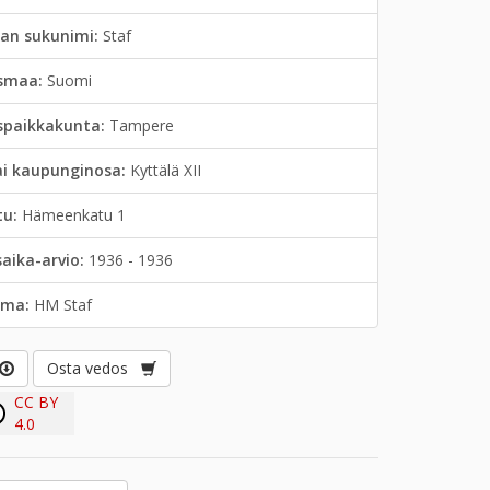
jan sukunimi:
Staf
smaa:
Suomi
spaikkakunta:
Tampere
ai kaupunginosa:
Kyttälä XII
tu:
Hämeenkatu 1
saika-arvio:
1936 - 1936
lma:
HM Staf
Osta vedos
CC BY
4.0