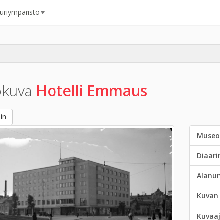
uuriympäristö
okuva
Hotelli Emmaus
in
Museo
Diaar
Alanu
Kuvan 
Kuvaaj