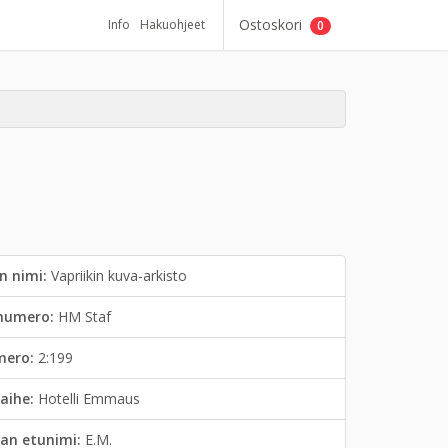
Ostoskori
Info
Hakuohjeet
0
n nimi:
Vapriikin kuva-arkisto
inumero:
HM Staf
mero:
2:199
aihe:
Hotelli Emmaus
an etunimi:
E.M.