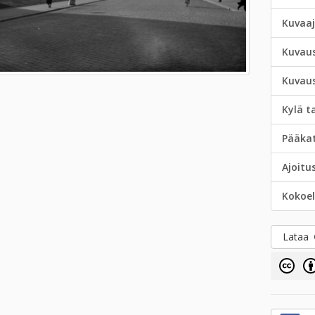
Kuvaa
Kuvau
Kuvau
Kylä t
Pääka
Ajoitu
Kokoe
Lataa