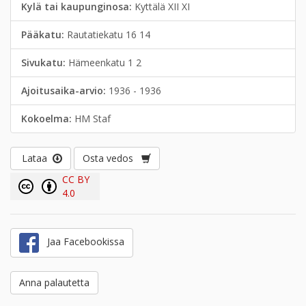
Kylä tai kaupunginosa:
Kyttälä XII XI
Pääkatu:
Rautatiekatu 16 14
Sivukatu:
Hämeenkatu 1 2
Ajoitusaika-arvio:
1936 - 1936
Kokoelma:
HM Staf
Lataa
Osta vedos
CC BY
4.0
Jaa Facebookissa
Anna palautetta