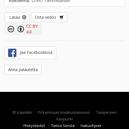
Kokoelma:
D/447 Tammelander
Lataa
Osta vedos
CC BY
4.0
Jaa Facebookissa
Anna palautetta
©
Vapriikki
·
Pirkanmaan maakuntamuseo
·
Tampereen
kaupunki
Yhteystiedot
·
Tietoa Siiristä
·
Hakuohjeet
·