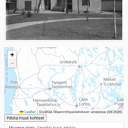
+
−
Leaflet
|
Sisältää Maanmittauslaitoksen aineistoa (08/2026)
Piilota muut kohteet
Museon nimi:
Vapriikin kuva-arkisto