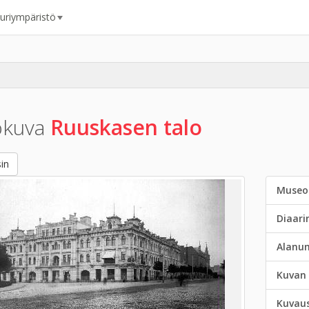
uuriympäristö
okuva
Ruuskasen talo
in
Museo
Diaar
Alanu
Kuvan 
Kuvau