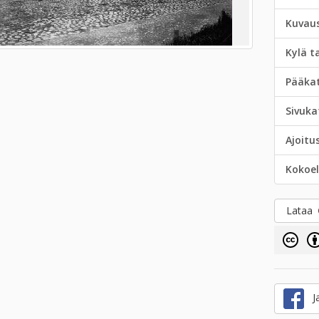
Kuvau
Kylä t
Pääka
Sivuka
Ajoitu
Kokoe
Lataa
Ja