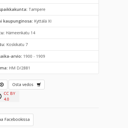
spaikkakunta:
Tampere
ai kaupunginosa:
Kyttälä XI
tu:
Hämeenkatu 14
tu:
Koskikatu 7
saika-arvio:
1900 - 1909
lma:
HM D/2881
Osta vedos
CC BY
4.0
a Facebookissa