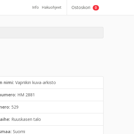
Ostoskori
Info
Hakuohjeet
0
n nimi:
Vapriikin kuva-arkisto
inumero:
HM 2881
mero:
529
aihe:
Ruuskasen talo
smaa:
Suomi