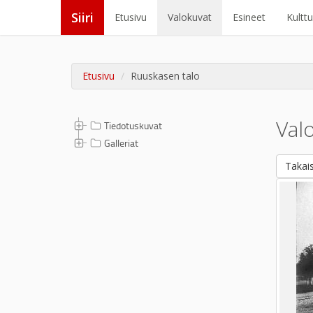
Siiri
Etusivu
Valokuvat
Esineet
Kultt
Etusivu
Ruuskasen talo
Val
Tiedotuskuvat
Galleriat
Takais