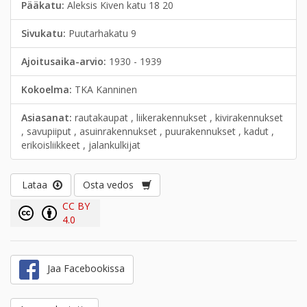
Pääkatu:
Aleksis Kiven katu 18 20
Sivukatu:
Puutarhakatu 9
Ajoitusaika-arvio:
1930 - 1939
Kokoelma:
TKA Kanninen
Asiasanat:
rautakaupat , liikerakennukset , kivirakennukset
, savupiiput , asuinrakennukset , puurakennukset , kadut ,
erikoisliikkeet , jalankulkijat
Lataa
Osta vedos
CC BY
4.0
Jaa Facebookissa