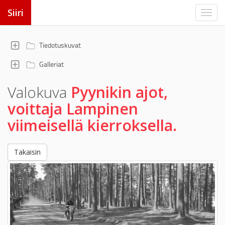
Siiri
Tiedotuskuvat
Galleriat
Valokuva
Pyynikin ajot,
voittaja Lampinen
viimeisellä kierroksella.
Takaisin