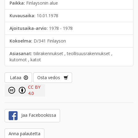
Paikka:
Finlaysonin alue
Kuvausaika:
10.01.1978
Ajoitusaika-arvio:
1978 - 1978
Kokoelma:
D/341 Finlayson
Asiasanat:
tiilirakennukset , teollisuusrakennukset ,
kutomot , katot
Lataa
Osta vedos
CC BY
4.0
Jaa Facebookissa
Anna palautetta