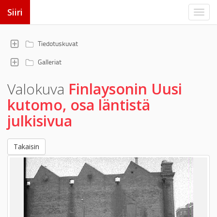
Siiri
Tiedotuskuvat
Galleriat
Valokuva
Finlaysonin Uusi
kutomo, osa läntistä
julkisivua
Takaisin